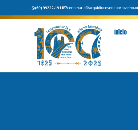
centenario@arquidiocesedeportovelho.or
(69) 99222-1911
Início