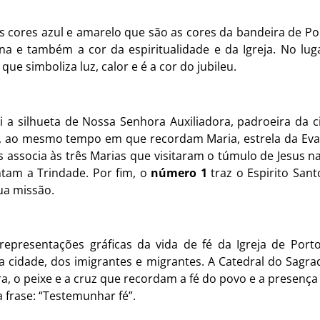
cores azul e amarelo que são as cores da bandeira de Por
na e também a cor da espiritualidade e da Igreja. No lug
e simboliza luz, calor e é a cor do jubileu.
i a silhueta de Nossa Senhora Auxiliadora, padroeira da 
as, ao mesmo tempo em que recordam Maria, estrela da Eva
s associa às três Marias que visitaram o túmulo de Jesus n
tam a Trindade. Por fim, o
número 1
traz o Espirito San
ua missão.
 representações gráficas da vida de fé da Igreja de Port
 cidade, dos imigrantes e migrantes. A Catedral do Sagra
vra, o peixe e a cruz que recordam a fé do povo e a presença 
a frase: “Testemunhar fé”.