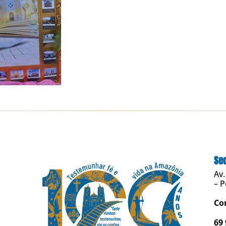
Sec
Av.
– P
Co
69