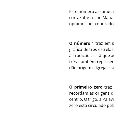
Este número assume as 
cor azul é a cor Maria
optamos pelo dourado qu
O número 1
traz em s
gráfica de três estrel
à Tradição cristã que a
três, também represen
dão origem a Igreja e s
O primeiro zero
traz
recordam as origens da
centro. O trigo, a Pala
zero está circulado pel