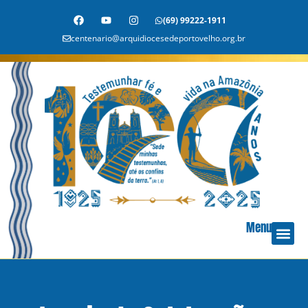
(69) 99222-1911
centenario@arquidiocesedeportovelho.org.br
Menu